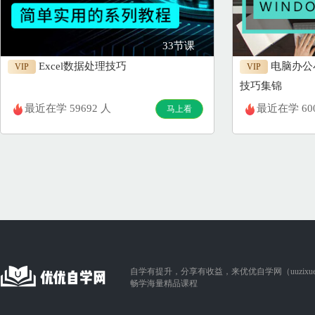
33节课
Excel数据处理技巧
电脑办公
VIP
VIP
技巧集锦
最近在学 59692 人
最近在学 60
马上看
自学有提升，分享有收益，来优优自学网（uuzixue.
畅学海量精品课程