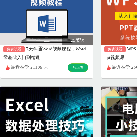
25节课
7天学通Word视频课程，Word
WPS
免费试看
免费试看
零基础入门到精通
ppt视频课
最近在学 21109 人
最近在学 266
马上看