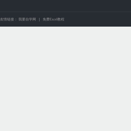
友情链接：
我要自学网
免费Excel教程