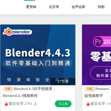
爱剪辑
达芬奇
会声会影
快影
37节课
Blender4.4.3自学视频课，
Premier
VIP
VIP
Blender4.4.3视频教程
版视频教学
最近在学 2761 人
最近在学 110
马上看