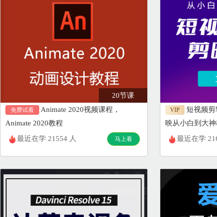
20节课
Animate 2020视频课程，
短视频剪
免费试看
VIP
Animate 2020教程
映从小白到大神
最近在学 21554 人
最近在学 216
马上看