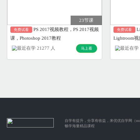
23节课
PS 2017视频教程，PS 2017视频
L
免费试看
免费试看
课，Photoshop 2017教程
Lightroom
最近在学 21277 人
最近在学 1
马上看
自学有提升，分享有收益，来优优自学网（uuzix
畅学海量精品课程