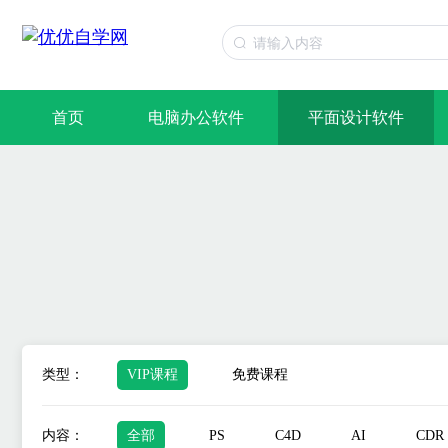
首页
电脑办公软件
平面设计软件
类型：
VIP课程
免费课程
内容：
全部
PS
C4D
AI
CDR