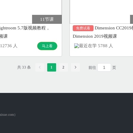
11节课
ightroom 5.7版视频教程，
Dimension CC20
免费试看
视频课
Dimension 2019视频课
2736 人
最近在学 5788 人
马上看
共 33 条
1
2
前往
页
ue.com）