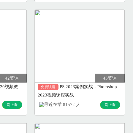
42节课
43节课
 2020视频教
PS 2023案例实战，Photoshop
免费试看
2023视频课程实战
最近在学 81572 人
马上看
马上看