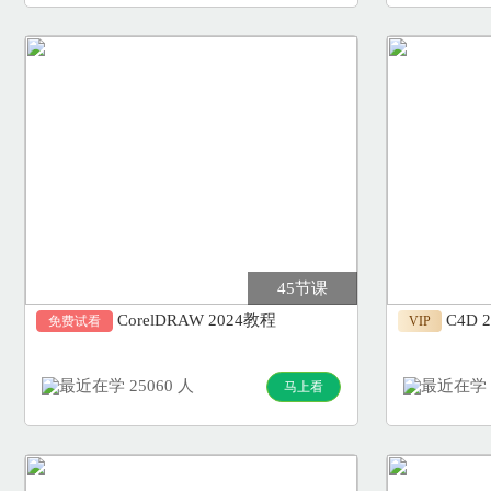
45节课
CorelDRAW 2024教程
C4D 
免费试看
VIP
最近在学 25060 人
最近在学 1
马上看