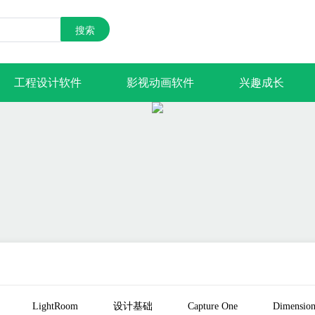
搜索
工程设计软件
影视动画软件
兴趣成长
LightRoom
设计基础
Capture One
Dimensio