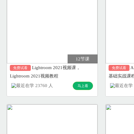
12节课
Lightroom 2021视频课，
A
免费试看
免费试看
Lightroom 2021视频教程
基础实战课程
最近在学 23760 人
最近在学 4
马上看