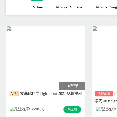
Spline
Affinity Publisher
Affinity Desi
10节课
零基础自学Lightroom 2025视频课程
I
VIP
免费试看
学习InDesign
最近在学 3698 人
最近在学 1
马上看