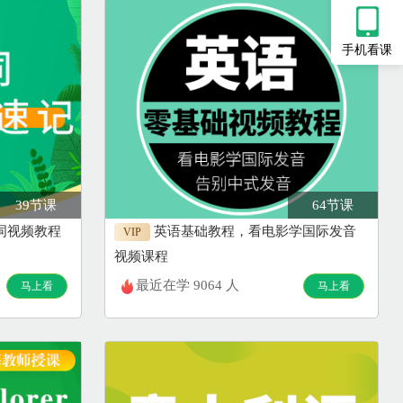
手机看课
39节课
64节课
0词视频教程
英语基础教程，看电影学国际发音
VIP
视频课程
最近在学 9064 人
马上看
马上看