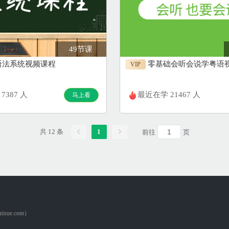
49节课
语法系统视频课程
零基础会听会说学粤语
VIP
7387 人
最近在学 21467 人
马上看
共 12 条
1
前往
页
ue.com）