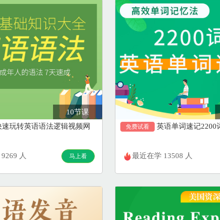
10节课
快速玩转英语语法逻辑视频网
英语单词速记220
免费试看
9269 人
最近在学 13508 人
马上看