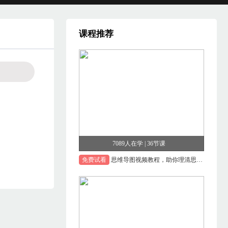
课程推荐
7089人在学 | 36节课
免费试看
思维导图视频教程，助你理清思路捕捉创意的自学视频网课