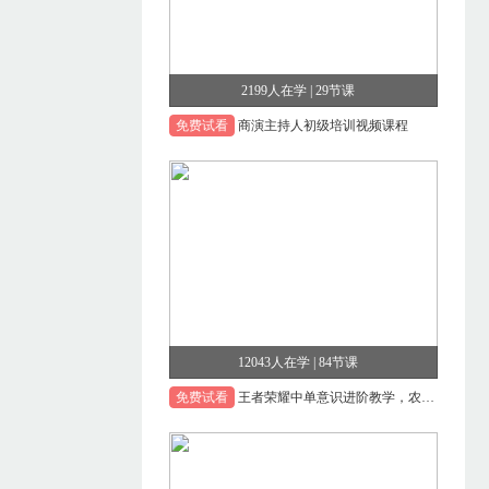
2199人在学 | 29节课
免费试看
商演主持人初级培训视频课程
12043人在学 | 84节课
免费试看
王者荣耀中单意识进阶教学，农药中单视频教程