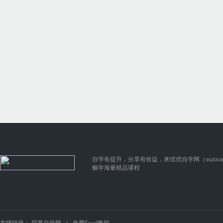
自学有提升，分享有收益，来优优自学网（uuzixue.
畅学海量精品课程